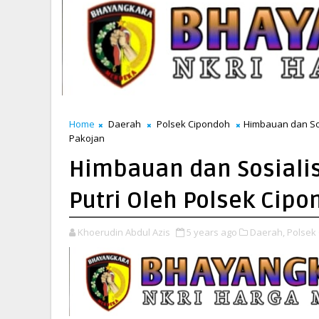
Home
Daerah
Polsek Cipondoh
Himbauan dan Sos
Pakojan
Himbauan dan Sosiali
Putri Oleh Polsek Cipo
Khoerudin Abdul Azis
5 years ago
Daerah,
Polsek