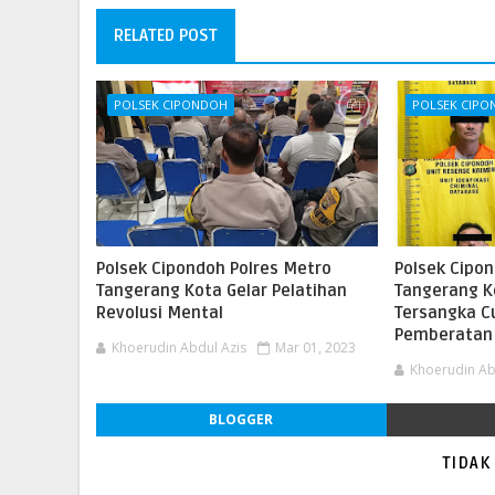
RELATED POST
POLSEK CIPONDOH
POLSEK CIP
Polsek Cipondoh Polres Metro
Polsek Cipo
Tangerang Kota Gelar Pelatihan
Tangerang K
Revolusi Mental
Tersangka C
Pemberatan
Khoerudin Abdul Azis
Mar 01, 2023
Khoerudin Ab
BLOGGER
TIDAK