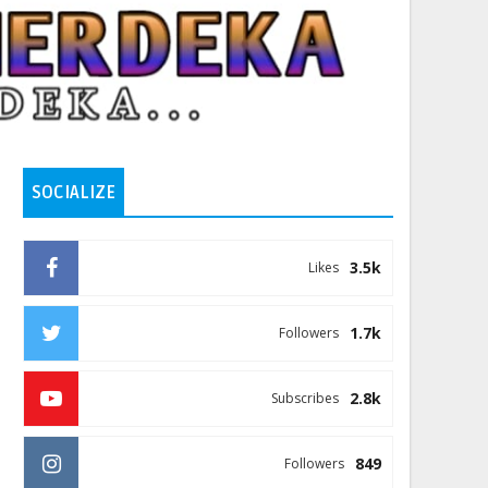
SOCIALIZE
3.5k
Likes
1.7k
Followers
2.8k
Subscribes
849
Followers