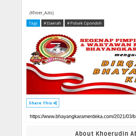
(Khoer_Azis)
Tags
# Daerah
# Polsek Cipondoh
Share This
About Khoerudin Ab