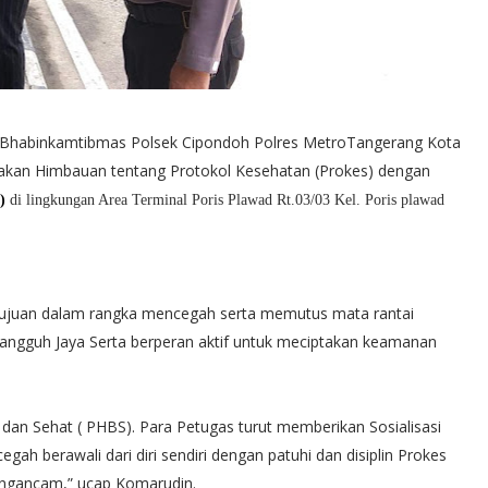
Bhabinkamtibmas Polsek Cipondoh Polres MetroTangerang Kota
nakan Himbauan tentang Protokol Kesehatan (Prokes) dengan
)
di lingkungan Area Terminal Poris Plawad Rt.03/03 Kel. Poris plawad
tujuan dalam rangka mencegah serta memutus mata rantai
ngguh Jaya Serta berperan aktif untuk meciptakan keamanan
dan Sehat ( PHBS). Para Petugas turut memberikan Sosialisasi
gah berawali dari diri sendiri dengan patuhi dan disiplin Prokes
mengancam,” ucap Komarudin.