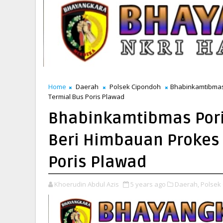
Home
Daerah
Polsek Cipondoh
Bhabinkamtibmas
Termial Bus Poris Plawad
Bhabinkamtibmas Pori
Beri Himbauan Prokes 
Poris Plawad
Khoerudin Abdul Azis
5 years ago
Daerah,
Polsek