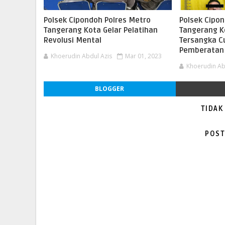
Polsek Cipondoh Polres Metro
Polsek Cipo
Tangerang Kota Gelar Pelatihan
Tangerang K
Revolusi Mental
Tersangka C
Pemberatan
Khoerudin Abdul Azis
Mar 01, 2023
Khoerudin Ab
BLOGGER
TIDAK
POST