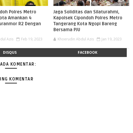
ndoh Polres Metro
Jaga Soliditas dan Silaturahmi,
ota Amankan 4
Kapolsek Cipondoh Polres Metro
uranmor R2 Dengan
Tangerang Kota Ngopi Bareng
Bersama PJU
dul Azis
Feb 19, 2023
Khoerudin Abdul Azis
Jan 19, 2023
DISQUS
FACEBOOK
 ADA KOMENTAR:
ING KOMENTAR