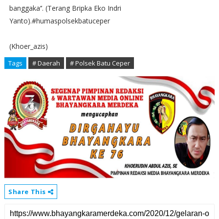
banggaka‘’. (Terang Bripka Eko Indri
Yanto).#humaspolsekbatuceper
(Khoer_azis)
Tags
# Daerah
# Polsek Batu Ceper
Share This