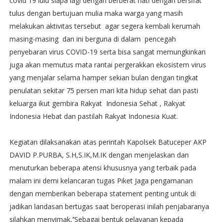
covid 19 lulu siapa lagi dengan berberat hati dengan bersifat
tulus dengan bertujuan mulia maka warga yang masih
melakukan aktivitas tersebut agar segera kembali kerumah
masing-masing dan ini berguna di dalam pencegah
penyebaran virus COVID-19 serta bisa sangat memungkinkan
juga akan memutus mata rantai pergerakkan ekosistem virus
yang menjalar selama hamper sekian bulan dengan tingkat
penulatan sekitar 75 persen mari kita hidup sehat dan pasti
keluarga ikut gembira Rakyat Indonesia Sehat , Rakyat
Indonesia Hebat dan pastilah Rakyat Indonesia Kuat.
Kegiatan dilaksanakan atas perintah Kapolsek Batuceper AKP
DAVID P.PURBA, S.H,S.IK,M.IK dengan menjelaskan dan
menuturkan beberapa atensi khususnya yang terbaik pada
malam ini demi kelancaran tugas Piket Jaga pengamanan
dengan memberikan beberapa statement penting untuk di
jadikan landasan bertugas saat beroperasi inilah penjabaranya
silahkan menyimak,‘’Sebagai bentuk pelayanan kepada