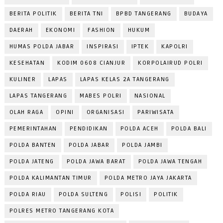
BERITA POLITIK
BERITA TNI
BPBD TANGERANG
BUDAYA
DAERAH
EKONOMI
FASHION
HUKUM
HUMAS POLDA JABAR
INSPIRASI
IPTEK
KAPOLRI
KESEHATAN
KODIM 0608 CIANJUR
KORPOLAIRUD POLRI
KULINER
LAPAS
LAPAS KELAS 2A TANGERANG
LAPAS TANGERANG
MABES POLRI
NASIONAL
OLAH RAGA
OPINI
ORGANISASI
PARIWISATA
PEMERINTAHAN
PENDIDIKAN
POLDA ACEH
POLDA BALI
POLDA BANTEN
POLDA JABAR
POLDA JAMBI
POLDA JATENG
POLDA JAWA BARAT
POLDA JAWA TENGAH
POLDA KALIMANTAN TIMUR
POLDA METRO JAYA JAKARTA
POLDA RIAU
POLDA SULTENG
POLISI
POLITIK
POLRES METRO TANGERANG KOTA