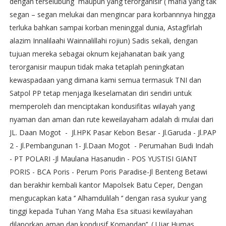
dengan terselubung maupun yang terorganisir ( mafia yang tak
segan – segan melukai dan mengincar para korbannnya hingga
terluka bahkan sampai korban meninggal dunia, Astagfirlah
alazim Innalilaahi Wainnalillahi rojiun) Sadis sekali, dengan
tujuan mereka sebagai oknum kejahanatan baik yang
terorganisir maupun tidak maka tetaplah peningkatan
kewaspadaan yang dimana kami semua termasuk TNI dan
Satpol PP tetap menjaga lkeselamatan diri sendiri untuk
memperoleh dan menciptakan kondusifitas wilayah yang
nyaman dan aman dan rute keweilayaham adalah di mulai dari
JL. Daan Mogot - Jl.HPK Pasar Kebon Besar - Jl.Garuda - Jl.PAP
2 - Jl.Pembangunan 1- Jl.Daan Mogot - Perumahan Budi Indah
- PT POLARI -Jl Maulana Hasanudin - POS YUSTISI GIANT
PORIS - BCA Poris - Perum Poris Paradise-Jl Benteng Betawi
dan berakhir kembali kantor Mapolsek Batu Ceper, Dengan
mengucapkan kata ‘’ Alhamdulilah ‘’ dengan rasa syukur yang
tinggi kepada Tuhan Yang Maha Esa situasi kewilayahan
dilaporkan aman dan kondusif Komandan’’. ( Ujar Humas