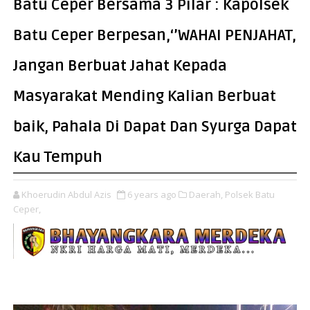
Batu Ceper Bersama 3 Pilar : Kapolsek
Batu Ceper Berpesan,‘’WAHAI PENJAHAT,
Jangan Berbuat Jahat Kepada
Masyarakat Mending Kalian Berbuat
baik, Pahala Di Dapat Dan Syurga Dapat
Kau Tempuh
Khoerudin Abdul Azis
6 years ago
Daerah,
Polsek Batu
Ceper,