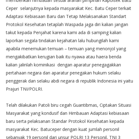
memberikan himbauan sesuai arahan pimpinan Kapolsek Batu
Ceper selanjutnya kepada masyarakat Kec. Batu Ceper terkait
Adaptasi Kebiasaan Baru dan Tetap Melaksanakan Standart
Protokol Kesehatan tetaplah Waspada jaga diri kalian jangan
takut kepada Penjahat karena kami ada di samping kalian
laporkan segala tindakan kejahatan lalu hubungilah kami
apabila menemukan temuan – temuan yang menonjol yang
mengakibatkan kerugian baik itu nyawa atau haera benda
kalian jalinlah kominikasi dengan aparatur penegagakkan
pertahaan negara dan aparatur penegakan hukum selaku
penggerak dan selaku abdi negara di republik Indonesia ini yaitu
Prajuri TNI/POLRI.
Telah dilakukan Patoli biru cegah Guantibmas, Ciptakan Situasi
Masyarakat yang kondusif dan Himbauan Adaptasi kebiasaan
baru serta pelaksanan Standar Protokol Kesehatan kepada
masyarakat Kec. Batuceper dengan kuat jumlah personil
sebanyak 19 personil dari unsur POLRI 13 Personil, TNI 3