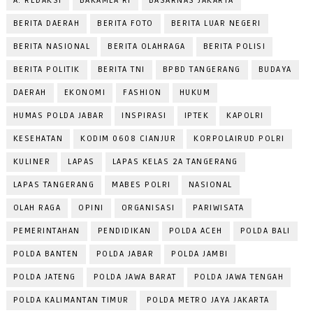
A. REDAKSI
BAKAMLA RI
BASARNAS JAKARTA
BERITA DAERAH
BERITA FOTO
BERITA LUAR NEGERI
BERITA NASIONAL
BERITA OLAHRAGA
BERITA POLISI
BERITA POLITIK
BERITA TNI
BPBD TANGERANG
BUDAYA
DAERAH
EKONOMI
FASHION
HUKUM
HUMAS POLDA JABAR
INSPIRASI
IPTEK
KAPOLRI
KESEHATAN
KODIM 0608 CIANJUR
KORPOLAIRUD POLRI
KULINER
LAPAS
LAPAS KELAS 2A TANGERANG
LAPAS TANGERANG
MABES POLRI
NASIONAL
OLAH RAGA
OPINI
ORGANISASI
PARIWISATA
PEMERINTAHAN
PENDIDIKAN
POLDA ACEH
POLDA BALI
POLDA BANTEN
POLDA JABAR
POLDA JAMBI
POLDA JATENG
POLDA JAWA BARAT
POLDA JAWA TENGAH
POLDA KALIMANTAN TIMUR
POLDA METRO JAYA JAKARTA