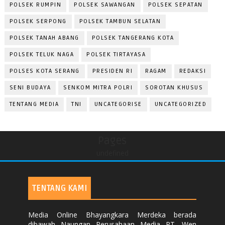
POLSEK RUMPIN
POLSEK SAWANGAN
POLSEK SEPATAN
POLSEK SERPONG
POLSEK TAMBUN SELATAN
POLSEK TANAH ABANG
POLSEK TANGERANG KOTA
POLSEK TELUK NAGA
POLSEK TIRTAYASA
POLSES KOTA SERANG
PRESIDEN RI
RAGAM
REDAKSI
SENI BUDAYA
SENKOM MITRA POLRI
SOROTAN KHUSUS
TENTANG MEDIA
TNI
UNCATEGORISE
UNCATEGORIZED
Pages
undefined
TENTANG KAMI
Media Online Bhayangkara Merdeka berada
dibawah Naungan Perusahaan Media PT. Wen