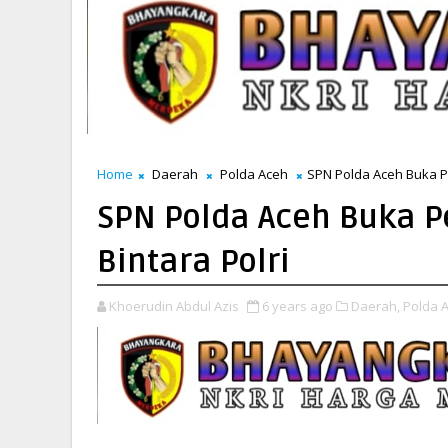
Home
Daerah
Polda Aceh
SPN Polda Aceh Buka P
SPN Polda Aceh Buka 
Bintara Polri
Khoerudin Abdul Azis
6 years ago
Daerah,
Polda 