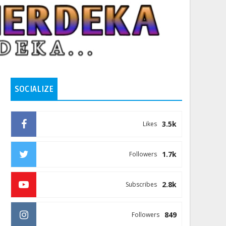
SOCIALIZE
3.5k
Likes
1.7k
Followers
2.8k
Subscribes
849
Followers