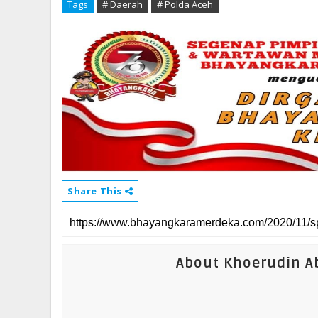
Tags
# Daerah
# Polda Aceh
Share This
About Khoerudin Ab