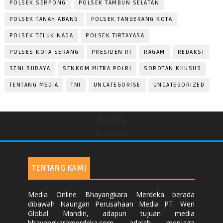
POLSEK SERPONG
POLSEK TAMBUN SELATAN
POLSEK TANAH ABANG
POLSEK TANGERANG KOTA
POLSEK TELUK NAGA
POLSEK TIRTAYASA
POLSES KOTA SERANG
PRESIDEN RI
RAGAM
REDAKSI
SENI BUDAYA
SENKOM MITRA POLRI
SOROTAN KHUSUS
TENTANG MEDIA
TNI
UNCATEGORISE
UNCATEGORIZED
Pages
undefined
TENTANG KAMI
Media Online Bhayangkara Merdeka berada
dibawah Naungan Perusahaan Media PT. Wen
Global Mandiri, adapun tujuan media
bhayangkaramerdeka.com adalah menjaga