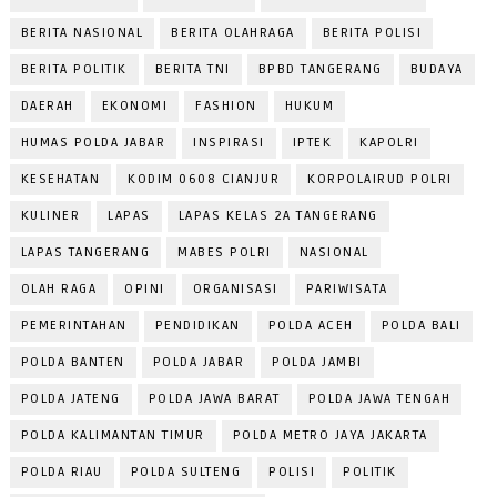
BERITA NASIONAL
BERITA OLAHRAGA
BERITA POLISI
BERITA POLITIK
BERITA TNI
BPBD TANGERANG
BUDAYA
DAERAH
EKONOMI
FASHION
HUKUM
HUMAS POLDA JABAR
INSPIRASI
IPTEK
KAPOLRI
KESEHATAN
KODIM 0608 CIANJUR
KORPOLAIRUD POLRI
KULINER
LAPAS
LAPAS KELAS 2A TANGERANG
LAPAS TANGERANG
MABES POLRI
NASIONAL
OLAH RAGA
OPINI
ORGANISASI
PARIWISATA
PEMERINTAHAN
PENDIDIKAN
POLDA ACEH
POLDA BALI
POLDA BANTEN
POLDA JABAR
POLDA JAMBI
POLDA JATENG
POLDA JAWA BARAT
POLDA JAWA TENGAH
POLDA KALIMANTAN TIMUR
POLDA METRO JAYA JAKARTA
POLDA RIAU
POLDA SULTENG
POLISI
POLITIK