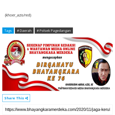
(khoer_azis/red)
Tags
# Daerah
# Polsek Pagedangan
Share This