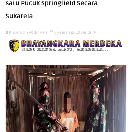
satu Pucuk Springfield Secara
Sukarela
Khoerudin Abdul Azis
6 years ago
Berita TNI,