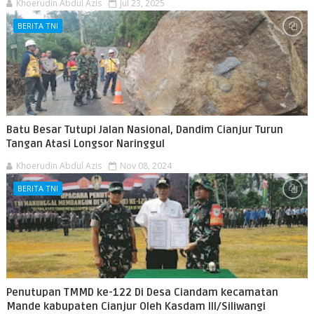
Khoerudin Abdul Azis
Jul 23, 2025
BERITA TNI
Batu Besar Tutupi Jalan Nasional, Dandim Cianjur Turun
Tangan Atasi Longsor Naringgul
Khoerudin Abdul Azis
Nov 08, 2024
BERITA TNI
Penutupan TMMD ke-122 Di Desa Ciandam kecamatan
Mande kabupaten Cianjur Oleh Kasdam lll/Siliwangi