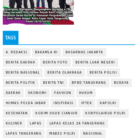
TAGS
A. REDAKSI
BAKAMLA RI
BASARNAS JAKARTA
BERITA DAERAH
BERITA FOTO
BERITA LUAR NEGERI
BERITA NASIONAL
BERITA OLAHRAGA
BERITA POLISI
BERITA POLITIK
BERITA TNI
BPBD TANGERANG
BUDAYA
DAERAH
EKONOMI
FASHION
HUKUM
HUMAS POLDA JABAR
INSPIRASI
IPTEK
KAPOLRI
KESEHATAN
KODIM 0608 CIANJUR
KORPOLAIRUD POLRI
KULINER
LAPAS
LAPAS KELAS 2A TANGERANG
LAPAS TANGERANG
MABES POLRI
NASIONAL