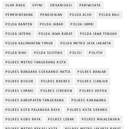
OLAH RAGA
OPINI
ORGANISASI
PARIWISATA
PEMERINTAHAN
PENDIDIKAN
POLDA ACEH
POLDA BALI
POLDA BANTEN
POLDA JABAR
POLDA JAMBI
POLDA JATENG
POLDA JAWA BARAT
POLDA JAWA TENGAH
POLDA KALIMANTAN TIMUR
POLDA METRO JAYA JAKARTA
POLDA RIAU
POLDA SULTENG
POLISI
POLITIK
POLRES METRO TANGERANG KOTA
POLRES BANDARA SOEKARNO HATTA
POLRES BANJAR
POLRES BOGOR
POLRES BREBES
POLRES CIANJUR
POLRES CIMAHI
POLRES CIREBON
POLRES DEPOK
POLRES KABUPATEN TANGERANG
POLRES KARAWANG
POLRES KOTA PALANGKA RAYA
POLRES KOTA SERANG
POLRES KUBU RAYA
POLRES LEBAK
POLRES MAJALENGKA
POLRES METRO BEKASI KOTA
POLRES METRO JAKARTA BARAT