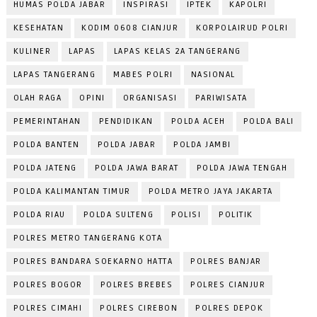
HUMAS POLDA JABAR
INSPIRASI
IPTEK
KAPOLRI
KESEHATAN
KODIM 0608 CIANJUR
KORPOLAIRUD POLRI
KULINER
LAPAS
LAPAS KELAS 2A TANGERANG
LAPAS TANGERANG
MABES POLRI
NASIONAL
OLAH RAGA
OPINI
ORGANISASI
PARIWISATA
PEMERINTAHAN
PENDIDIKAN
POLDA ACEH
POLDA BALI
POLDA BANTEN
POLDA JABAR
POLDA JAMBI
POLDA JATENG
POLDA JAWA BARAT
POLDA JAWA TENGAH
POLDA KALIMANTAN TIMUR
POLDA METRO JAYA JAKARTA
POLDA RIAU
POLDA SULTENG
POLISI
POLITIK
POLRES METRO TANGERANG KOTA
POLRES BANDARA SOEKARNO HATTA
POLRES BANJAR
POLRES BOGOR
POLRES BREBES
POLRES CIANJUR
POLRES CIMAHI
POLRES CIREBON
POLRES DEPOK