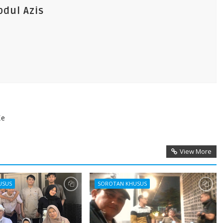
dul Azis
Ke
View More
USUS
SOROTAN KHUSUS