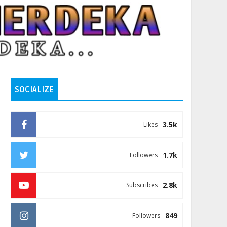
SOCIALIZE
3.5k
Likes
1.7k
Followers
2.8k
Subscribes
849
Followers