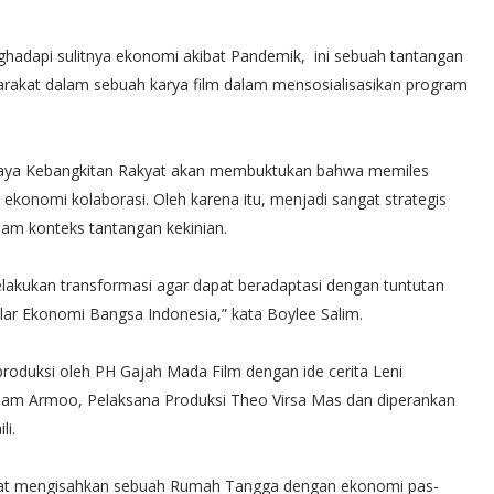
ghadapi sulitnya ekonomi akibat Pandemik, ini sebuah tantangan
rakat dalam sebuah karya film dalam mensosialisasikan program
ahaya Kebangkitan Rakyat akan membuktukan bahwa memiles
 ekonomi kolaborasi. Oleh karena itu, menjadi sangat strategis
m konteks tantangan kekinian.
kukan transformasi agar dapat beradaptasi dengan tuntutan
lar Ekonomi Bangsa Indonesia,” kata Boylee Salim.
produksi oleh PH Gajah Mada Film dengan ide cerita Leni
Imam Armoo, Pelaksana Produksi Theo Virsa Mas dan diperankan
li.
kyat mengisahkan sebuah Rumah Tangga dengan ekonomi pas-