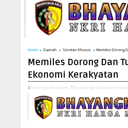
Home
Daerah
Sorotan Khusus
Memiles Dorong 
Memiles Dorong Dan 
Ekonomi Kerakyatan
Khoerudin Abdul Azis
6 years ago
Daerah,
Sorota