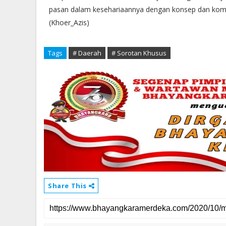
pasan dalam kesehariaannya dengan konsep dan komi
(Khoer_Azis)
Tags
# Daerah
# Sorotan Khusus
Share This