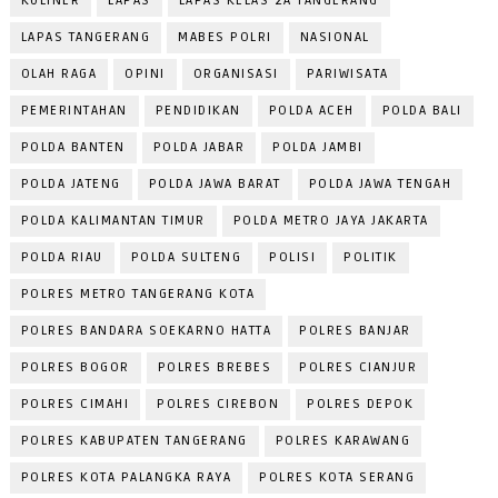
KULINER
LAPAS
LAPAS KELAS 2A TANGERANG
LAPAS TANGERANG
MABES POLRI
NASIONAL
OLAH RAGA
OPINI
ORGANISASI
PARIWISATA
PEMERINTAHAN
PENDIDIKAN
POLDA ACEH
POLDA BALI
POLDA BANTEN
POLDA JABAR
POLDA JAMBI
POLDA JATENG
POLDA JAWA BARAT
POLDA JAWA TENGAH
POLDA KALIMANTAN TIMUR
POLDA METRO JAYA JAKARTA
POLDA RIAU
POLDA SULTENG
POLISI
POLITIK
POLRES METRO TANGERANG KOTA
POLRES BANDARA SOEKARNO HATTA
POLRES BANJAR
POLRES BOGOR
POLRES BREBES
POLRES CIANJUR
POLRES CIMAHI
POLRES CIREBON
POLRES DEPOK
POLRES KABUPATEN TANGERANG
POLRES KARAWANG
POLRES KOTA PALANGKA RAYA
POLRES KOTA SERANG