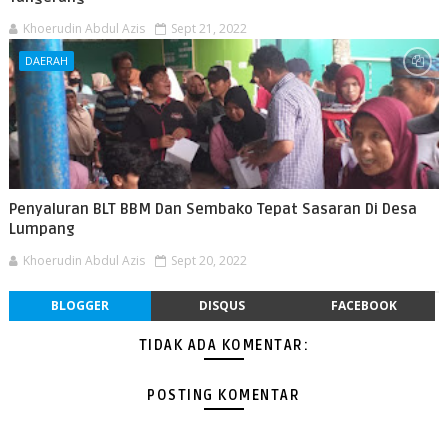
Khoerudin Abdul Azis
Sept 21, 2022
DAERAH
Penyaluran BLT BBM Dan Sembako Tepat Sasaran Di Desa
Lumpang
Khoerudin Abdul Azis
Sept 20, 2022
BLOGGER
DISQUS
FACEBOOK
TIDAK ADA KOMENTAR:
POSTING KOMENTAR