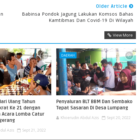
Older Article
an
Babinsa Pondok Jagung Lakukan Komsos Bahas
Kamtibmas Dan Covid-19 Di Wilayah
View More
DAERAH
ari Ulang Tahun
Penyaluran BLT BBM Dan Sembako
krat Ke 21 dengan
Tepat Sasaran Di Desa Lumpang
 Acara Lomba Catur
Khoerudin Abdul Azis
Sept 20, 2022
ngerang
dul Azis
Sept 21, 2022