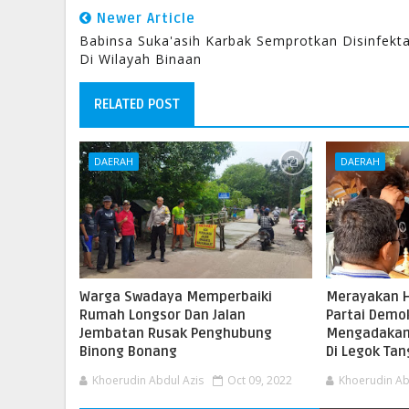
Newer Article
Babinsa Suka'asih Karbak Semprotkan Disinfekt
Di Wilayah Binaan
RELATED POST
DAERAH
DAERAH
Warga Swadaya Memperbaiki
Merayakan H
Rumah Longsor Dan Jalan
Partai Demo
Jembatan Rusak Penghubung
Mengadakan
Binong Bonang
Di Legok Ta
Khoerudin Abdul Azis
Oct 09, 2022
Khoerudin Ab