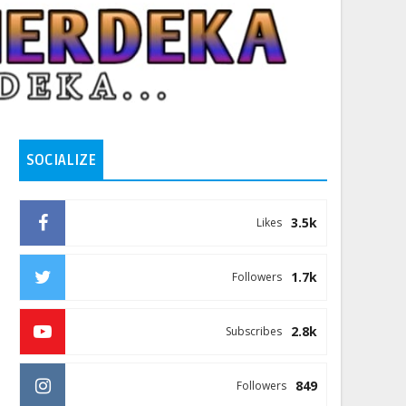
SOCIALIZE
3.5k
Likes
1.7k
Followers
2.8k
Subscribes
849
Followers