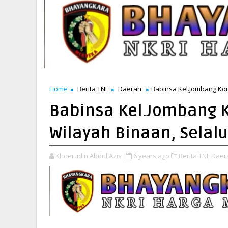
Home
Berita TNI
Daerah
Babinsa Kel.Jombang Ko
Babinsa Kel.Jombang 
Wilayah Binaan, Selal
Khoerudin Abdul Azis
6 years ago
Berita TNI,
Daer