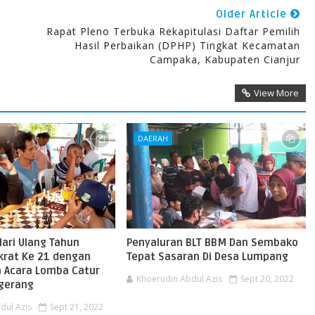
Older Article
Rapat Pleno Terbuka Rekapitulasi Daftar Pemilih
Hasil Perbaikan (DPHP) Tingkat Kecamatan
Campaka, Kabupaten Cianjur
View More
DAERAH
ari Ulang Tahun
Penyaluran BLT BBM Dan Sembako
krat Ke 21 dengan
Tepat Sasaran Di Desa Lumpang
 Acara Lomba Catur
Khoerudin Abdul Azis
Sept 20, 2022
ngerang
dul Azis
Sept 21, 2022