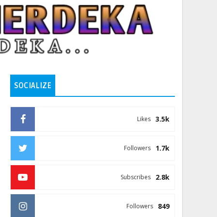
SOCIALIZE
3.5k
Likes
1.7k
Followers
2.8k
Subscribes
849
Followers