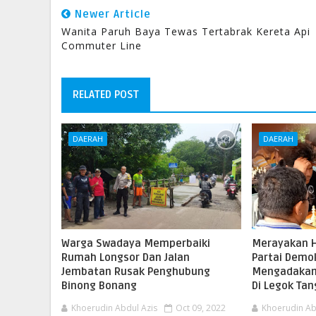
Newer Article
Wanita Paruh Baya Tewas Tertabrak Kereta Api
Commuter Line
RELATED POST
DAERAH
DAERAH
Warga Swadaya Memperbaiki
Merayakan H
Rumah Longsor Dan Jalan
Partai Demo
Jembatan Rusak Penghubung
Mengadakan
Binong Bonang
Di Legok Ta
Khoerudin Abdul Azis
Oct 09, 2022
Khoerudin Ab