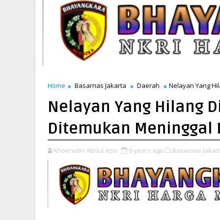
Home
Basarnas Jakarta
Daerah
Nelayan Yang Hi
Nelayan Yang Hilang D
Ditemukan Meninggal 
Khoerudin Abdul Azis
6 years ago
Basarnas Jakart