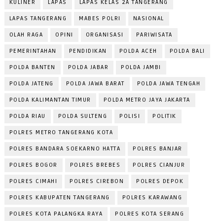
KULINER
LAPAS
LAPAS KELAS 2A TANGERANG
LAPAS TANGERANG
MABES POLRI
NASIONAL
OLAH RAGA
OPINI
ORGANISASI
PARIWISATA
PEMERINTAHAN
PENDIDIKAN
POLDA ACEH
POLDA BALI
POLDA BANTEN
POLDA JABAR
POLDA JAMBI
POLDA JATENG
POLDA JAWA BARAT
POLDA JAWA TENGAH
POLDA KALIMANTAN TIMUR
POLDA METRO JAYA JAKARTA
POLDA RIAU
POLDA SULTENG
POLISI
POLITIK
POLRES METRO TANGERANG KOTA
POLRES BANDARA SOEKARNO HATTA
POLRES BANJAR
POLRES BOGOR
POLRES BREBES
POLRES CIANJUR
POLRES CIMAHI
POLRES CIREBON
POLRES DEPOK
POLRES KABUPATEN TANGERANG
POLRES KARAWANG
POLRES KOTA PALANGKA RAYA
POLRES KOTA SERANG