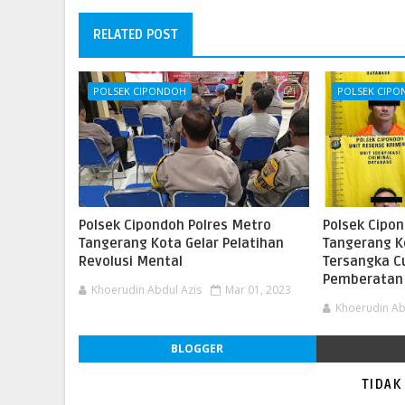
RELATED POST
POLSEK CIPONDOH
POLSEK CIP
Polsek Cipondoh Polres Metro
Polsek Cipo
Tangerang Kota Gelar Pelatihan
Tangerang K
Revolusi Mental
Tersangka C
Pemberatan
Khoerudin Abdul Azis
Mar 01, 2023
Khoerudin Ab
BLOGGER
TIDAK