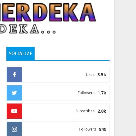
SOCIALIZE
3.5k
Likes
1.7k
Followers
2.8k
Subscribes
849
Followers