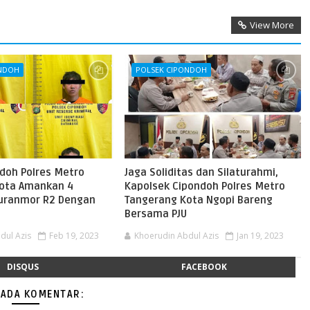
View More
ONDOH
POLSEK CIPONDOH
ndoh Polres Metro
Jaga Soliditas dan Silaturahmi,
ota Amankan 4
Kapolsek Cipondoh Polres Metro
uranmor R2 Dengan
Tangerang Kota Ngopi Bareng
Bersama PJU
dul Azis
Feb 19, 2023
Khoerudin Abdul Azis
Jan 19, 2023
DISQUS
FACEBOOK
 ADA KOMENTAR: