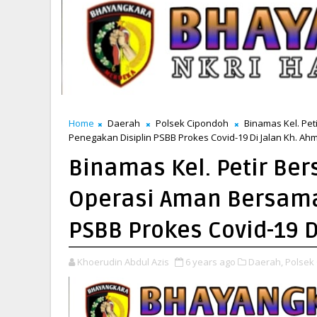
Home
Daerah
Polsek Cipondoh
Binamas Kel. Pe
Penegakan Disiplin PSBB Prokes Covid-19 Di Jalan Kh. A
Binamas Kel. Petir Be
Operasi Aman Bersama
PSBB Prokes Covid-19 
Khoerudin Abdul Azis
6 years ago
Daerah,
Polsek