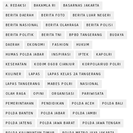
A. REDAKSI
BAKAMLA RI
BASARNAS JAKARTA
BERITA DAERAH
BERITA FOTO
BERITA LUAR NEGERI
BERITA NASIONAL
BERITA OLAHRAGA
BERITA POLISI
BERITA POLITIK
BERITA TNI
BPBD TANGERANG
BUDAYA
DAERAH
EKONOMI
FASHION
HUKUM
HUMAS POLDA JABAR
INSPIRASI
IPTEK
KAPOLRI
KESEHATAN
KODIM 0608 CIANJUR
KORPOLAIRUD POLRI
KULINER
LAPAS
LAPAS KELAS 2A TANGERANG
LAPAS TANGERANG
MABES POLRI
NASIONAL
OLAH RAGA
OPINI
ORGANISASI
PARIWISATA
PEMERINTAHAN
PENDIDIKAN
POLDA ACEH
POLDA BALI
POLDA BANTEN
POLDA JABAR
POLDA JAMBI
POLDA JATENG
POLDA JAWA BARAT
POLDA JAWA TENGAH
POLDA KALIMANTAN TIMUR
POLDA METRO JAYA JAKARTA