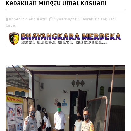
Kebaktian Minggu Umat Kristiani
Khoerudin Abdul Azis
6 years ago
Daerah,
Polsek Batu
Ceper,