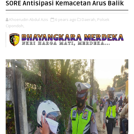
SORE Antisipasi Kemacetan Arus Balik
Khoerudin Abdul Azis
6 years ago
Daerah,
Polsek
Cipondoh,