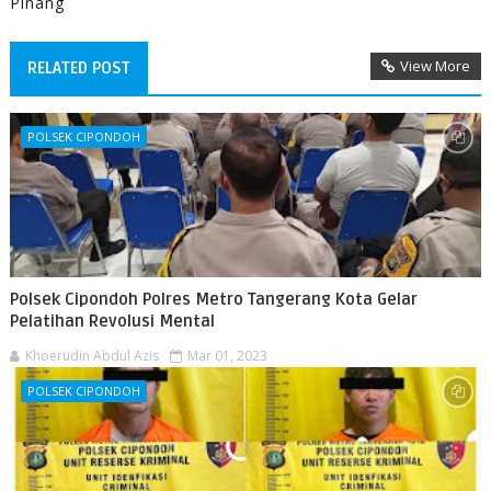
Pinang
View More
RELATED POST
POLSEK CIPONDOH
Polsek Cipondoh Polres Metro Tangerang Kota Gelar
Pelatihan Revolusi Mental
Khoerudin Abdul Azis
Mar 01, 2023
POLSEK CIPONDOH