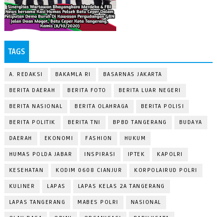
TAGS
A. REDAKSI
BAKAMLA RI
BASARNAS JAKARTA
BERITA DAERAH
BERITA FOTO
BERITA LUAR NEGERI
BERITA NASIONAL
BERITA OLAHRAGA
BERITA POLISI
BERITA POLITIK
BERITA TNI
BPBD TANGERANG
BUDAYA
DAERAH
EKONOMI
FASHION
HUKUM
HUMAS POLDA JABAR
INSPIRASI
IPTEK
KAPOLRI
KESEHATAN
KODIM 0608 CIANJUR
KORPOLAIRUD POLRI
KULINER
LAPAS
LAPAS KELAS 2A TANGERANG
LAPAS TANGERANG
MABES POLRI
NASIONAL