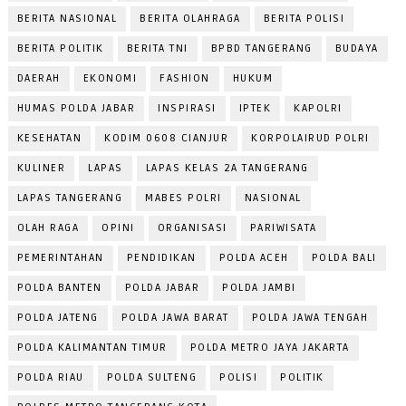
BERITA NASIONAL
BERITA OLAHRAGA
BERITA POLISI
BERITA POLITIK
BERITA TNI
BPBD TANGERANG
BUDAYA
DAERAH
EKONOMI
FASHION
HUKUM
HUMAS POLDA JABAR
INSPIRASI
IPTEK
KAPOLRI
KESEHATAN
KODIM 0608 CIANJUR
KORPOLAIRUD POLRI
KULINER
LAPAS
LAPAS KELAS 2A TANGERANG
LAPAS TANGERANG
MABES POLRI
NASIONAL
OLAH RAGA
OPINI
ORGANISASI
PARIWISATA
PEMERINTAHAN
PENDIDIKAN
POLDA ACEH
POLDA BALI
POLDA BANTEN
POLDA JABAR
POLDA JAMBI
POLDA JATENG
POLDA JAWA BARAT
POLDA JAWA TENGAH
POLDA KALIMANTAN TIMUR
POLDA METRO JAYA JAKARTA
POLDA RIAU
POLDA SULTENG
POLISI
POLITIK