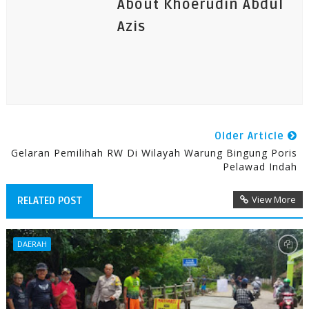
About Khoerudin Abdul
Azis
Older Article
Gelaran Pemilihah RW Di Wilayah Warung Bingung Poris
Pelawad Indah
View More
RELATED POST
DAERAH