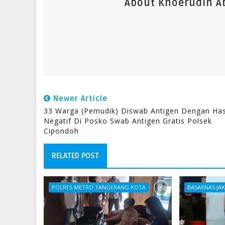
About Khoerudin Ab
Newer Article
33 Warga (Pemudik) Diswab Antigen Dengan Has
Negatif Di Posko Swab Antigen Gratis Polsek
Cipondoh
RELATED POST
POLRES METRO TANGERANG KOTA
BASARNAS JA