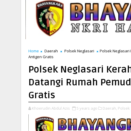
Home
Daerah
Polsek Neglasari
Polsek Neglasari
Antigen Gratis
Polsek Neglasari Kera
Datangi Rumah Pemudi
Gratis
Khoerudin Abdul Azis
5 years ago
Daerah,
Polsek 