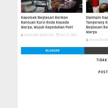
Kapolsek Neglasari Berikan
Dipimpin Ka
Bantuan Kursi Roda Kepada
Tangerang K
Warga, Wujub Kepedulian Polri
Neglasari B
Warga
Khoerudin Abdul Azis
Oct 27, 2021
Khoerudin Ab
BLOGGER
TIDAK
POST