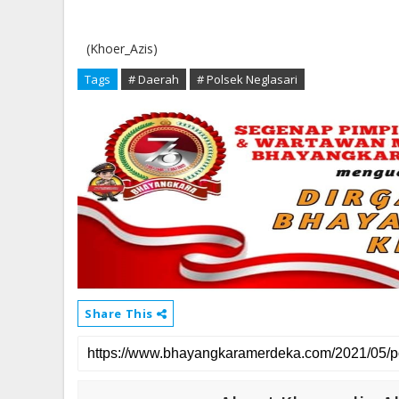
(Khoer_Azis)
Tags
# Daerah
# Polsek Neglasari
Share This