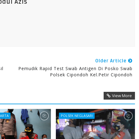
dul Azis
Older Article
il
Pemudik Rapid Test Swab Antigen Di Posko Swab
Polsek Cipondoh Kel.Petir Cipondoh
View More
KARTA
POLSEK NEGLASARI