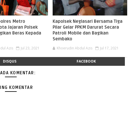
polres Metro
Kapolsek Neglasari Bersama Tiga
ota Jajaran Polsek
Pilar Gelar PPKM Darurat Secara
agikan Beras Kepada
Patroli Mobile dan Bagikan
Sembako
dul Azis
Jul 23, 2021
Khoerudin Abdul Azis
Jul 17, 2021
DISQUS
FACEBOOK
 ADA KOMENTAR:
ING KOMENTAR