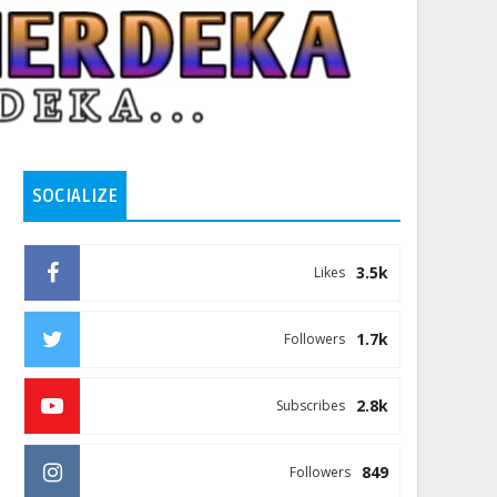
SOCIALIZE
3.5k
Likes
1.7k
Followers
2.8k
Subscribes
849
Followers